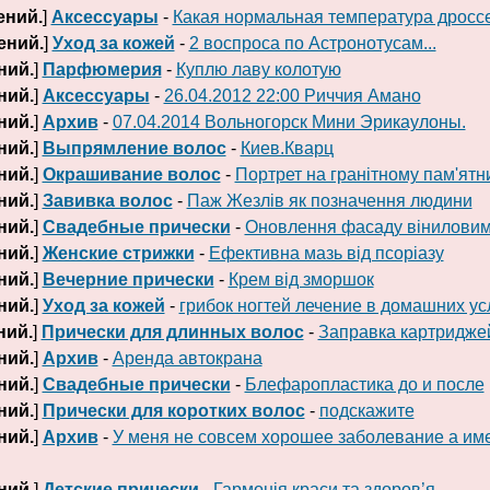
ений.
]
Аксессуары
-
Какая нормальная температура дросс
ений.
]
Уход за кожей
-
2 воспроса по Астронотусам...
ний.
]
Парфюмерия
-
Куплю лаву колотую
ний.
]
Аксессуары
-
26.04.2012 22:00 Риччия Амано
ний.
]
Архив
-
07.04.2014 Вольногорск Мини Эрикаулоны.
ний.
]
Выпрямление волос
-
Киев.Кварц
ний.
]
Окрашивание волос
-
Портрет на гранітному пам'ятн
ний.
]
Завивка волос
-
Паж Жезлів як позначення людини
ний.
]
Свадебные прически
-
Оновлення фасаду віниловим
ний.
]
Женские стрижки
-
Ефективна мазь від псоріазу
ний.
]
Вечерние прически
-
Крем від зморшок
ний.
]
Уход за кожей
-
грибок ногтей лечение в домашних у
ний.
]
Прически для длинных волос
-
Заправка картридже
ний.
]
Архив
-
Аренда автокрана
ний.
]
Свадебные прически
-
Блефаропластика до и после
ний.
]
Прически для коротких волос
-
подскажите
ний.
]
Архив
-
У меня не совсем хорошее заболевание а им
ний.
]
Детские прически
-
Гармонія краси та здоров’я