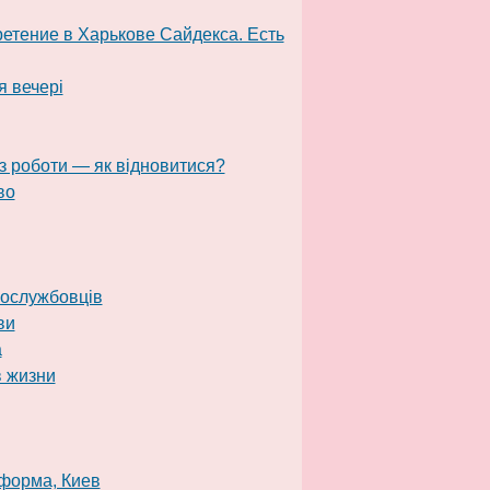
етение в Харькове Сайдекса. Есть
я вечері
з роботи — як відновитися?
во
вослужбовців
ви
а
в жизни
 форма, Киев