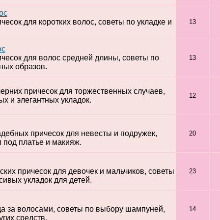
ос
есок для коротких волос, советы по укладке и
13
ос
чесок для волос средней длины, советы по
13
ных образов.
ерних причесок для торжественных случаев,
12
х и элегантных укладок.
дебных причесок для невесты и подружек,
20
 под платье и макияж.
ких причесок для девочек и мальчиков, советы
23
сивых укладок для детей.
а за волосами, советы по выбору шампуней,
14
угих средств.