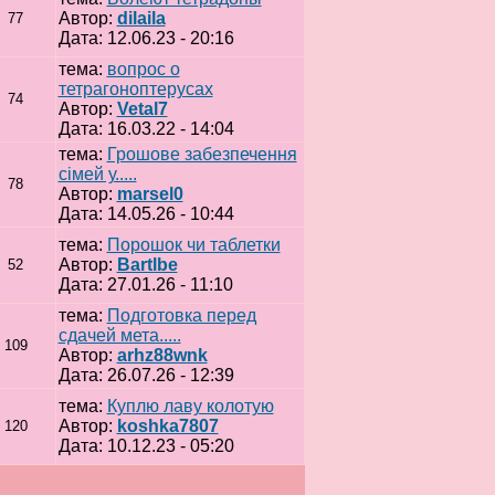
Автор:
dilaila
77
Дата: 12.06.23 - 20:16
тема:
вопрос о
тетрагоноптерусах
74
Автор:
Vetal7
Дата: 16.03.22 - 14:04
тема:
Грошове забезпечення
сімей у.....
78
Автор:
marsel0
Дата: 14.05.26 - 10:44
тема:
Порошок чи таблетки
Автор:
Bartlbe
52
Дата: 27.01.26 - 11:10
тема:
Подготовка перед
сдачей мета.....
109
Автор:
arhz88wnk
Дата: 26.07.26 - 12:39
тема:
Куплю лаву колотую
Автор:
koshka7807
120
Дата: 10.12.23 - 05:20