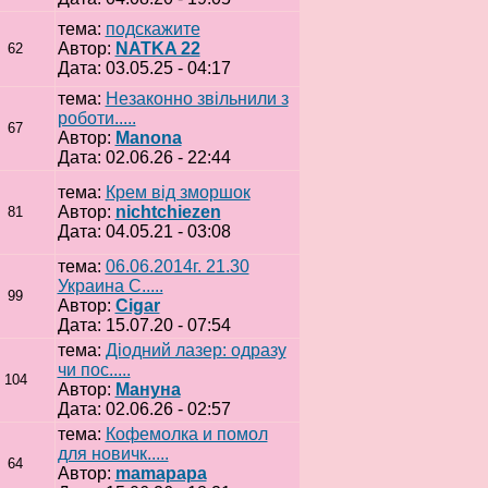
тема:
подскажите
Автор:
NATKA 22
62
Дата: 03.05.25 - 04:17
тема:
Незаконно звільнили з
роботи.....
67
Автор:
Manona
Дата: 02.06.26 - 22:44
тема:
Крем від зморшок
Автор:
nichtchiezen
81
Дата: 04.05.21 - 03:08
тема:
06.06.2014г. 21.30
Украина C.....
99
Автор:
Cigar
Дата: 15.07.20 - 07:54
тема:
Діодний лазер: одразу
чи пос.....
104
Автор:
Мануна
Дата: 02.06.26 - 02:57
тема:
Кофемолка и помол
для новичк.....
64
Автор:
mamapapa