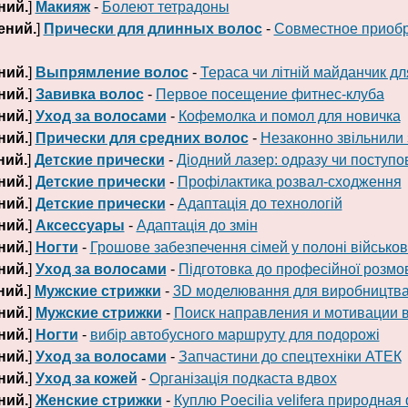
ний.
]
Макияж
-
Болеют тетрадоны
ений.
]
Прически для длинных волос
-
Совместное приобр
ний.
]
Выпрямление волос
-
Тераса чи літній майданчик дл
ний.
]
Завивка волос
-
Первое посещение фитнес-клуба
ний.
]
Уход за волосами
-
Кофемолка и помол для новичка
ний.
]
Прически для средних волос
-
Незаконно звільнили 
ний.
]
Детские прически
-
Діодний лазер: одразу чи поступо
ний.
]
Детские прически
-
Профілактика розвал-сходження
ний.
]
Детские прически
-
Адаптація до технологій
ний.
]
Аксессуары
-
Адаптація до змін
ний.
]
Ногти
-
Грошове забезпечення сімей у полоні військо
ний.
]
Уход за волосами
-
Підготовка до професійної розмо
ний.
]
Мужские стрижки
-
3D моделювання для виробництв
ний.
]
Мужские стрижки
-
Поиск направления и мотивации 
ний.
]
Ногти
-
вибір автобусного маршруту для подорожі
ний.
]
Уход за волосами
-
Запчастини до спецтехніки АТЕК
ний.
]
Уход за кожей
-
Організація подкаста вдвох
ний.
]
Женские стрижки
-
Куплю Poecilia velifera природная