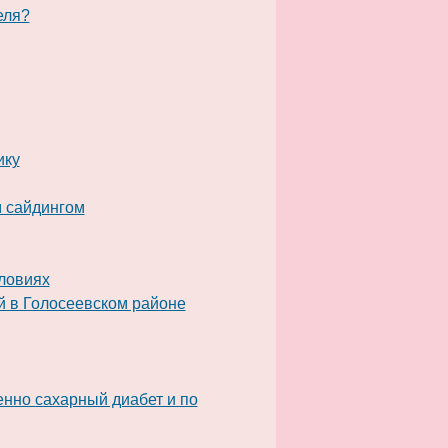
еля?
ику
 сайдингом
словиях
й в Голосеевском районе
енно сахарный диабет и по