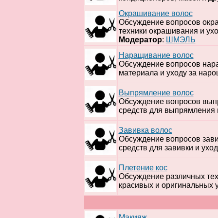
Окрашивание волос
Обсуждение вопросов окра
техники окрашивания и ух
Модератор
:
ШМЭЛЬ
Наращивание волос
Обсуждение вопросов нара
материала и уходу за нар
Выпрямление волос
Обсуждение вопросов выпр
средств для выпрямления 
Завивка волос
Обсуждение вопросов завив
средств для завивки и ухо
Плетение кос
Обсуждение различных техн
красивых и оригинальных у
Макияж