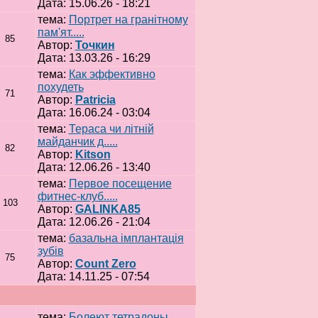
Дата: 15.06.26 - 18:21
тема:
Портрет на гранітному
пам'ят.....
85
Автор:
Точкин
Дата: 13.03.26 - 16:29
тема:
Как эффективно
похудеть
71
Автор:
Patricia
Дата: 16.06.24 - 03:04
тема:
Тераса чи літній
майданчик д.....
82
Автор:
Kitson
Дата: 12.06.26 - 13:40
тема:
Первое посещение
фитнес-клуб.....
103
Автор:
GALINKA85
Дата: 12.06.26 - 21:04
тема:
базальна імплантація
зубів
75
Автор:
Count Zero
Дата: 14.11.25 - 07:54
тема:
Болеют тетрадоны