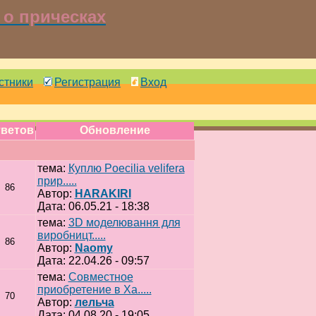
о прическах
стники
Регистрация
Вход
ветов
Обновление
тема:
Куплю Poecilia velifera
прир.....
86
Автор:
HARAKIRI
Дата: 06.05.21 - 18:38
тема:
3D моделювання для
виробницт.....
86
Автор:
Naomy
Дата: 22.04.26 - 09:57
тема:
Совместное
приобретение в Ха.....
70
Автор:
лельча
Дата: 04.08.20 - 19:05