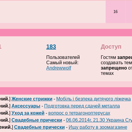
16
1
183
Доступ
м
Пользователей
Гостям
запре
Самый новый:
создавать те
Andrewwolf
запрещено
от
темах
ний.
]
Женские стрижки
-
Мобіль і безпека дитячого ліжечка
ний.
]
Аксессуары
-
Подготовка перед сдачей металла
ний.
]
Уход за кожей
-
вопрос о тетрагоноптерусах
ний.
]
Свадебные прически
-
06.06.2014г. 21.30 Украина Cr
ений.
]
Свадебные прически
-
Ищу работу в зоомагазине