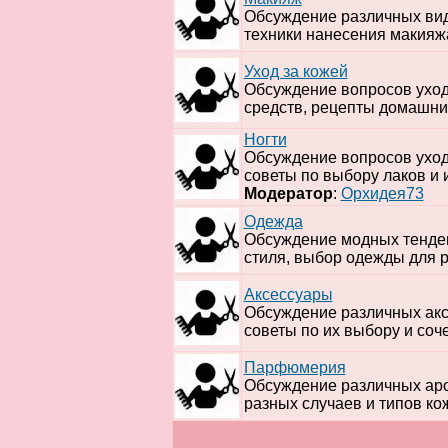
Обсуждение различных вид
техники нанесения макияжа
Уход за кожей
Обсуждение вопросов ухода
средств, рецепты домашних
Ногти
Обсуждение вопросов ухода
советы по выбору лаков и 
Модератор
:
Орхидея73
Одежда
Обсуждение модных тенден
стиля, выбор одежды для р
Аксессуары
Обсуждение различных аксе
советы по их выбору и соч
Парфюмерия
Обсуждение различных ар
разных случаев и типов ко