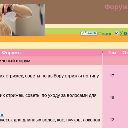
Форум 
Уча
Поиск
Форумы
Тем
От
ильный форум
х стрижек, советы по выбору стрижки по типу
17
х стрижек, советы по уходу за волосами для
18
ос
есок для длинных волос, кос, пучков, локонов
12