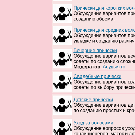
Прически для коротких вол
Обсуждение вариантов прич
созданию объема.
Прически для средних вол
Обсуждение вариантов при
укладке и созданию различ
Вечерние прически
Обсуждение вариантов веч
советы по созданию сложны
Модератор
:
Асудьикто
Свадебные прически
Обсуждение вариантов сва
советы по выбору прически
Детские прически
Обсуждение вариантов детс
по созданию простых и кра
Уход за волосами
Обсуждение вопросов уход
кондиционеров, масок и др