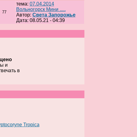
тема:
07.04.2014
Вольногорск Мини .....
77
Автор:
Света Запорожье
Дата: 08.05.21 - 04:39
щено
мы и
вечать в
yptocoryne Tropica