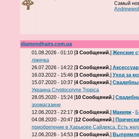
Самый но
Andrewwol
diamondhairs.com.ua
01.08.2026 - 01:10 [
3 Сообщений.
]
Женские с
ліжечка
26.07.2026 - 14:22 [
3 Сообщений.
]
Аксессуа
16.03.2022 - 15:46 [
3 Сообщений.
]
Уход за к
15.07.2020 - 10:37 [
4 Сообщений.
]
Свадебны
Украина Cryptocoryne Tropica
28.05.2020 - 15:24 [
10 Сообщений.
]
Свадебн
зоомагазине
12.06.2023 - 22:17 [
9 Сообщений.
]
Макияж
-
Б
04.08.2020 - 20:47 [
12 Сообщений.
]
Прически
приобретение в Харькове Сайдекса. Есть же
12.06.2026 - 14:53 [
3 Сообщений.
]
Выпрямле