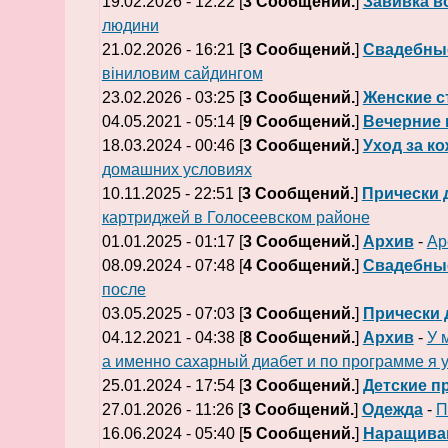
19.02.2026 - 12:22 [
3 Сообщений.
]
Завивка в
людини
21.02.2026 - 16:21 [
3 Сообщений.
]
Свадебны
віниловим сайдингом
23.02.2026 - 03:25 [
3 Сообщений.
]
Женские с
04.05.2021 - 05:14 [
9 Сообщений.
]
Вечерние 
18.03.2024 - 00:46 [
3 Сообщений.
]
Уход за к
домашних условиях
10.11.2025 - 22:51 [
3 Сообщений.
]
Прически 
картриджей в Голосеевском районе
01.01.2025 - 01:17 [
3 Сообщений.
]
Архив
-
Ар
08.09.2024 - 07:48 [
4 Сообщений.
]
Свадебны
после
03.05.2025 - 07:03 [
3 Сообщений.
]
Прически 
04.12.2021 - 04:38 [
8 Сообщений.
]
Архив
-
У 
а именно сахарный диабет и по программе я 
25.01.2024 - 17:54 [
3 Сообщений.
]
Детские п
27.01.2026 - 11:26 [
3 Сообщений.
]
Одежда
-
П
16.06.2024 - 05:40 [
5 Сообщений.
]
Наращива