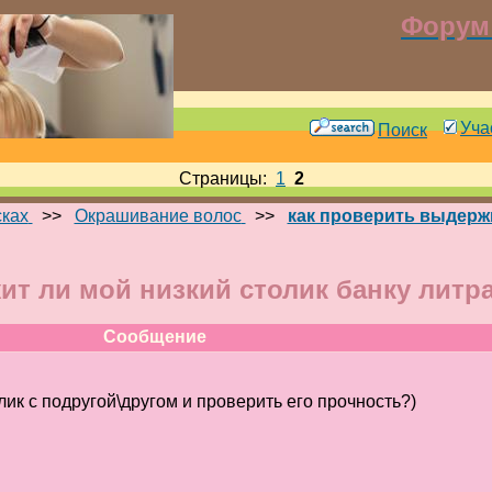
Форум 
Уча
Поиск
Страницы:
1
2
сках
>>
Окрашивание волос
>>
как проверить выдержи
т ли мой низкий столик банку литра
Сообщение
ик с подругой\другом и проверить его прочность?)