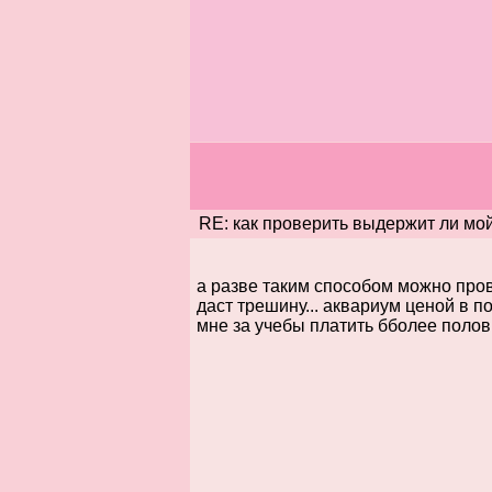
RE: как проверить выдержит ли мой 
а разве таким способом можно прове
даст трешину... аквариум ценой в по
мне за учебы платить бболее полови