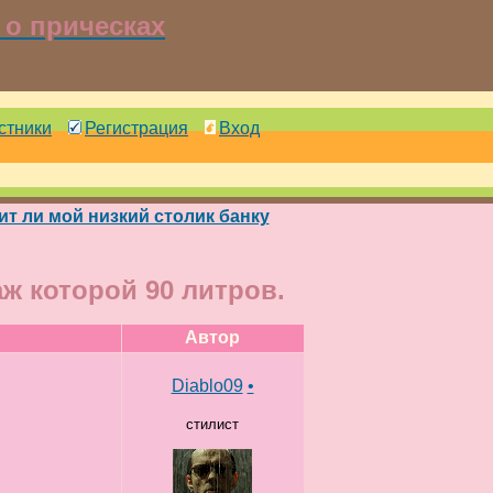
о прическах
стники
Регистрация
Вход
т ли мой низкий столик банку
ж которой 90 литров.
Автор
Diablo09
•
стилист