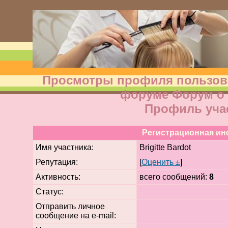
Просмотры профиля пользоват
форуме Форум о 
Профиль уча
Регистрационная и
Имя участника:
Brigitte Bardot
Репутация:
[
Оценить ±
]
Активность:
всего сообщений:
8
Статус:
Отправить личное
сообщение на e-mail: