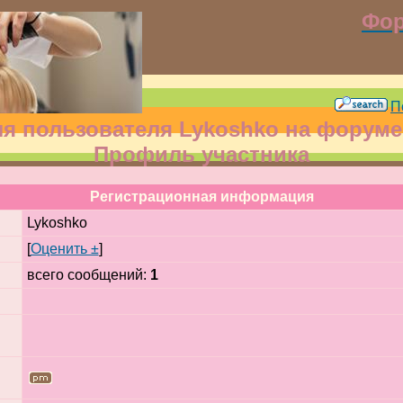
Фор
П
 пользователя Lykoshko на форуме
Профиль участника
Регистрационная информация
Lykoshko
[
Оценить ±
]
всего сообщений:
1