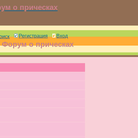
ум о прическах
Регистрация
Вход
оиск
 Форум о прическах