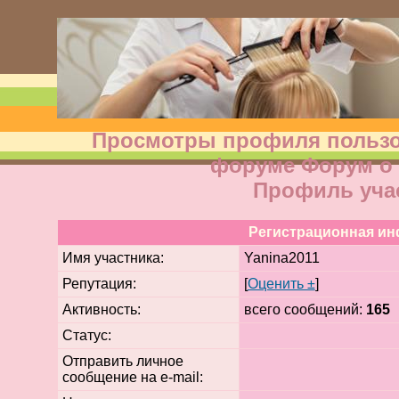
Просмотры профиля пользов
форуме Форум о 
Профиль уча
Регистрационная и
Имя участника:
Yanina2011
Репутация:
[
Оценить ±
]
Активность:
всего сообщений:
165
Статус:
Отправить личное
сообщение на e-mail: