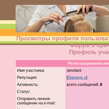
Просмотры профиля пользовате
Форум о при
Профиль уча
Регистрационная и
Имя участника:
servitant
Репутация:
[
Оценить ±
]
Активность:
всего сообщений:
8
Статус:
Отправить личное
сообщение на e-mail: