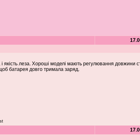
17.0
 і якість леза. Хороші моделі мають регулювання довжини с
щоб батарея довго тримала заряд.
st
17.0