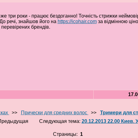
е три роки - працює бездоганно! Точність стрижки неймовір
До речі, знайшов його на
https://icohair.com
за відмінною цін
д перевірених брендів.
17.0
сках
>>
Прически для средних волос
>>
Тримери для с
Предыдущая
Следующая тема:
20.12.2013 22.00 Киев.
Страницы:
1