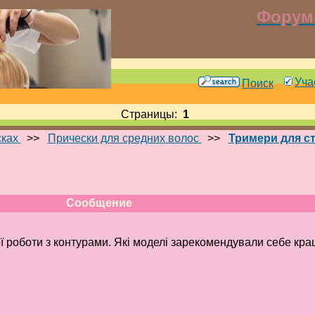
Форум 
Уча
Поиск
Страницы:
1
сках
>>
Прически для средних волос
>>
Тримери для с
Сообщение
ї роботи з контурами. Які моделі зарекомендували себе кра