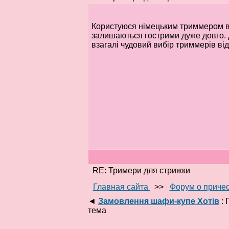
Користуюся німецьким триммером вж
залишаються гострими дуже довго. 
взагалі чудовий вибір триммерів ві
RE: Тримери для стрижки
Главная сайта
>>
Форум о приче
◄
Замовлення шафи-купе Хотів
: 
тема