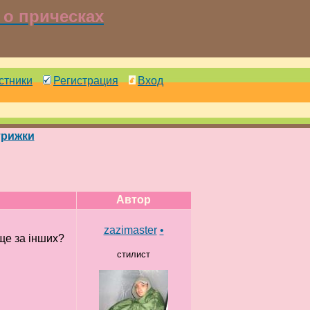
о прическах
стники
Регистрация
Вход
трижки
Автор
zazimaster
•
ще за інших?
стилист