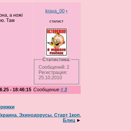
krava_00
•
на, а ножі
ою. Там
стилист
Статистика:
Сообщений: 2
Регистрация:
25.10.2010
6.25 - 18:46:15
Сообщение
#
3
трижки
 Украина. Эхинодорусы. Старт 1коп.
Блиц
►