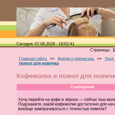
Сегодня: 07.08.2026 - 19:02:41
Страницы:
Главная сайта
>>
Форум о прическах
>>
Уход
помол для новичка
Кофемолка и помол для нович
Сообщение
Хочу перейти на кофе в зёрнах — сейчас пью моло
Подскажите, какой кофемолки достаточно для нач
вообще заморачиваться с точностью помола?