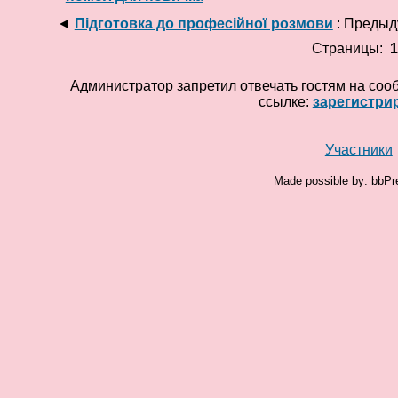
◄
Підготовка до професійної розмови
: Предыд
Страницы:
Администратор запретил отвечать гостям на соо
ссылке:
зарегистри
Участники
Made possible by: bbPr