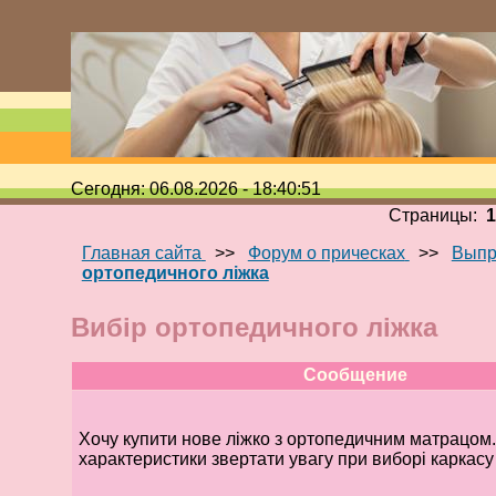
Сегодня: 06.08.2026 - 18:40:51
Страницы:
Главная сайта
>>
Форум о прическах
>>
Выпр
ортопедичного ліжка
Вибір ортопедичного ліжка
Сообщение
Хочу купити нове ліжко з ортопедичним матрацом.
характеристики звертати увагу при виборі каркасу