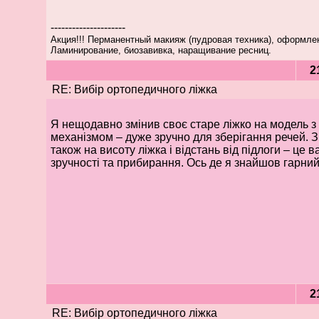
---------------------
Акция!!! Перманентный макияж (пудровая техника), оформле
Ламинирование, биозавивка, наращивание ресниц.
2
RE: Вибір ортопедичного ліжка
Я нещодавно змінив своє старе ліжко на модель з
механізмом – дуже зручно для зберігання речей. 
також на висоту ліжка і відстань від підлоги – це 
зручності та прибирання. Ось де я знайшов гарни
2
RE: Вибір ортопедичного ліжка