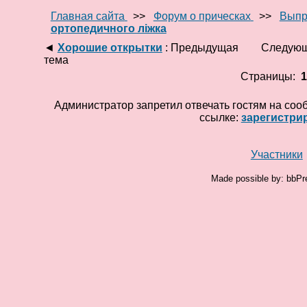
Главная сайта
>>
Форум о прическах
>>
Выпр
ортопедичного ліжка
◄
Хорошие открытки
: Предыдущая
Следующ
тема
Страницы:
Администратор запретил отвечать гостям на соо
ссылке:
зарегистри
Участники
Made possible by: bbPr