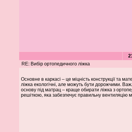
2
RE: Вибір ортопедичного ліжка
Основне в каркасі – це міцність конструкції та мат
ліжка екологічні, але можуть бути дорожчими. Ва
основу під матрац – краще обирати ліжка з ортоп
решіткою, яка забезпечує правильну вентиляцію м