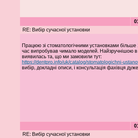
0
RE: Вибір сучасної установки
Працюю зі стоматологічними установками більше 10
час випробував чимало моделей. Найзручнішою в 
виявилась та, що ми замовили тут:
https://dentpro.info/uk/catalog/stomatologichni-ustano
вибір, докладні описи, і консультація фахівця дуж
0
RE: Вибір сучасної установки