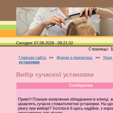
Сегодня: 07.08.2026 - 09:21:32
Страницы:
Главная сайта
>>
Форум о прическах
>>
Уход 
установки
Вибір сучасної установки
Сообщение
Привіт! Планую оновлення обладнання в клініці, 
цікавлять сучасні стоматологічні установки. На щ
увагу при виборі? Хотілося б щось надійне, з хор
ергономікою для лікаря.