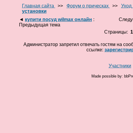
Главная сайта
>>
Форум о прическах
>>
Уход 
установки
◄
купити посуд wilmax онлайн
:
Следу
Предыдущая тема
Страницы:
Администратор запретил отвечать гостям на соо
ссылке:
зарегистри
Участники
Made possible by: bbPr