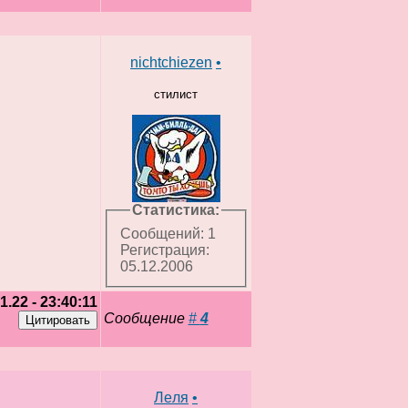
nichtchiezen
•
стилист
Статистика:
Сообщений: 1
Регистрация:
05.12.2006
1.22 - 23:40:11
Сообщение
#
4
Лeля
•