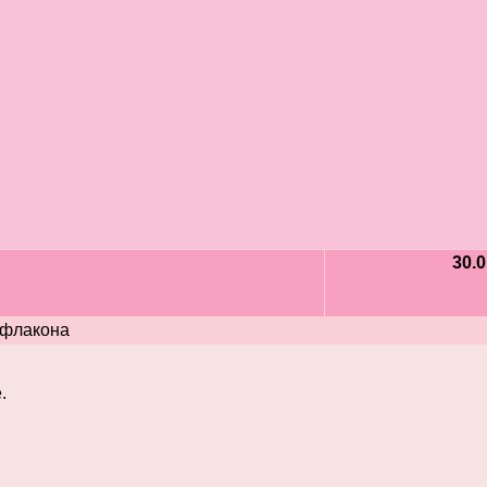
30.0
 флакона
.