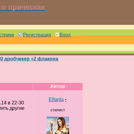
о прическах
стники
Регистрация
Вход
:30 дробчекер +2 флакона
Автор
Elfanta
•
.14 в 22-30
ить другие
стилист