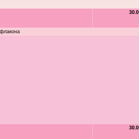
30.0
 флакона
30.0