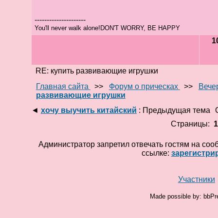
---------------------
You'll never walk alone!DON'T WORRY, BE HAPPY
1
RE: купить развивающие игрушки
Главная сайта
>>
Форум о прическах
>>
Вече
развивающие игрушки
◄
хочу выучить китайский
: Предыдущая тема
Страницы:
Администратор запретил отвечать гостям на соо
ссылке:
зарегистри
Участники
Made possible by: bbPr