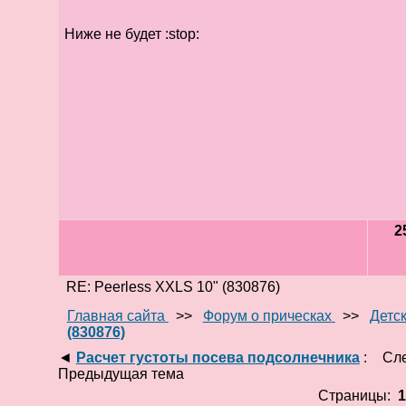
Ниже не будет :stop:
2
RE: Peerless XXLS 10" (830876)
Главная сайта
>>
Форум о прическах
>>
Детс
(830876)
◄
Расчет густоты посева подсолнечника
:
Сл
Предыдущая тема
Страницы: