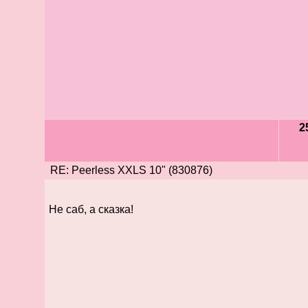
2
RE: Peerless XXLS 10" (830876)
Не саб, а сказка!