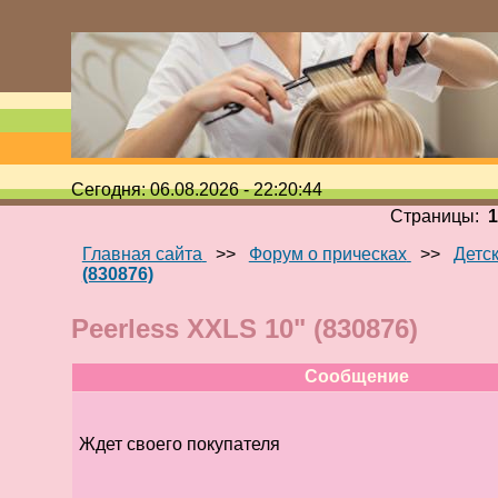
Сегодня: 06.08.2026 - 22:20:44
Страницы:
Главная сайта
>>
Форум о прическах
>>
Детс
(830876)
Peerless XXLS 10" (830876)
Сообщение
Ждет своего покупателя