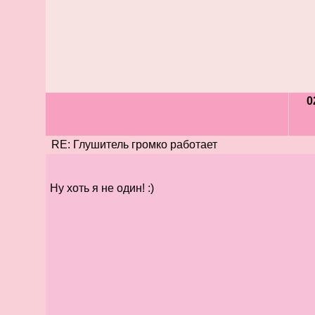
0
RE: Глушитель громко работает
Ну хоть я не один! :)