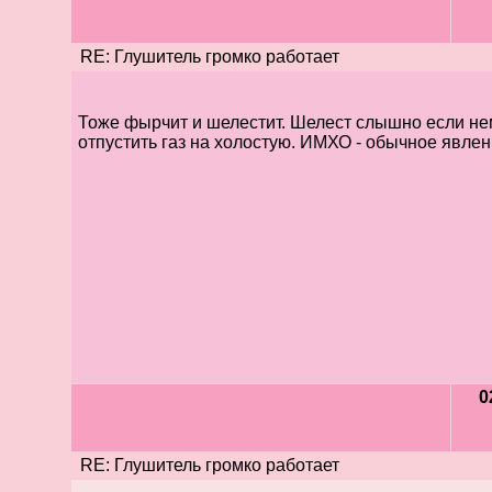
RE: Глушитель громко работает
Тоже фырчит и шелестит. Шелест слышно если не
отпустить газ на холостую. ИМХО - обычное явле
0
RE: Глушитель громко работает