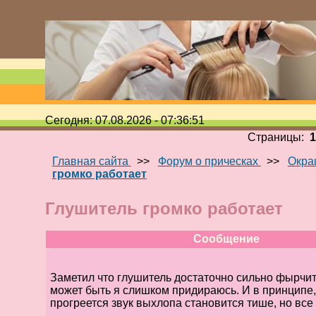
Сегодня: 07.08.2026 - 07:36:51
Страницы:
Главная сайта
>>
Форум о прическах
>>
Окра
громко работает
Глушитель громко работает
Сообщение
Заметил что глушитель достаточно сильно фырчит.
может быть я слишком придираюсь. И в принципе, 
прогреется звук выхлопа становится тише, но все т