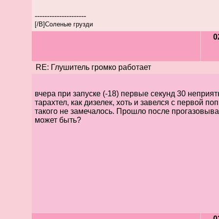
---------------------
[/B]Соленые грузди
0
RE: Глушитель громко работает
вчера при запуске (-18) первые секунд 30 неприят
тарахтел, как дизелек, хоть и завелся с первой по
такого не замечалось. Прошло после прогазовыва
может быть?
0