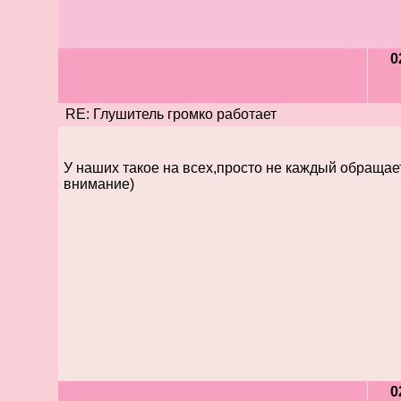
0
RE: Глушитель громко работает
У наших такое на всех,просто не каждый обращает
внимание)
0