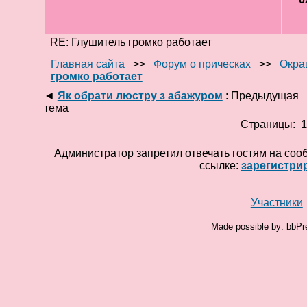
RE: Глушитель громко работает
Главная сайта
>>
Форум о прическах
>>
Окра
громко работает
◄
Як обрати люстру з абажуром
: Предыдущая
тема
Страницы:
Администратор запретил отвечать гостям на соо
ссылке:
зарегистри
Участники
Made possible by: bbPr