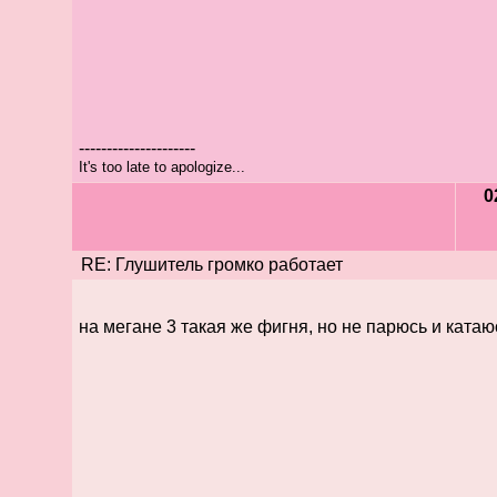
---------------------
It's too late to apologize...
0
RE: Глушитель громко работает
на мегане 3 такая же фигня, но не парюсь и катаю