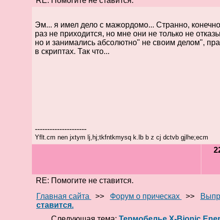
RE: Помогите не ставится.
Эм... я имел дело с мажордомо... Странно, конечно
раз не приходится, но мне они не только не отка
но и занимались абсолютно" не своим делом", пр
в скриптах. Так что...
---------------------
Yflt.cm nen jxtym lj,hj;tkfntkmysq k.lb b z cj dctvb gjlhe;ecm
2
RE: Помогите не ставится.
Главная сайта
>>
Форум о прическах
>>
Выпр
ставится.
Следующая тема:
Термобелье X-Bionic Ene