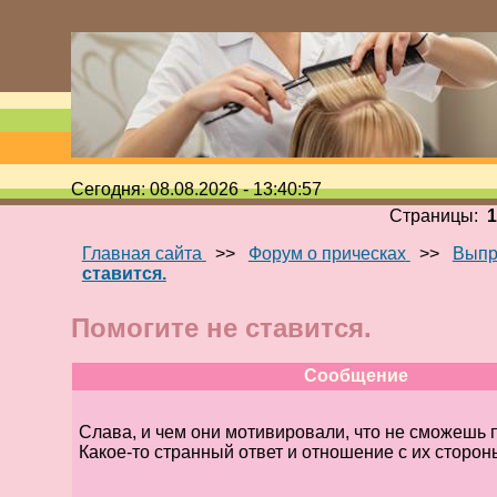
Сегодня: 08.08.2026 - 13:40:57
Страницы:
Главная сайта
>>
Форум о прическах
>>
Выпр
ставится.
Помогите не ставится.
Сообщение
Слава, и чем они мотивировали, что не сможешь 
Какое-то странный ответ и отношение с их сторон