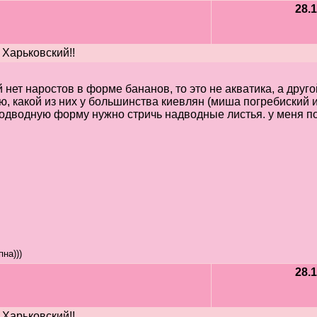
28.1
 Харьковский!!
ей нет наростов в форме бананов, то это не акватика, а друго
ю, какой из них у большинства киевлян (миша погребиский и
подводную форму нужно стричь надводные листья. у меня п
на)))
28.1
 Харьковский!!