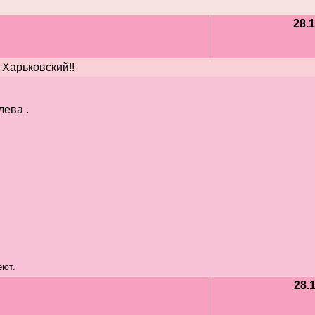
28.1
 Харьковский!!
лева .
еют.
28.1