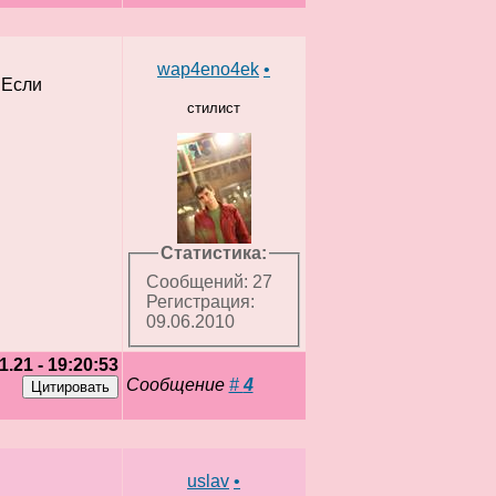
wap4eno4ek
•
 Если
стилист
Статистика:
Сообщений: 27
Регистрация:
09.06.2010
1.21 - 19:20:53
Сообщение
#
4
uslav
•