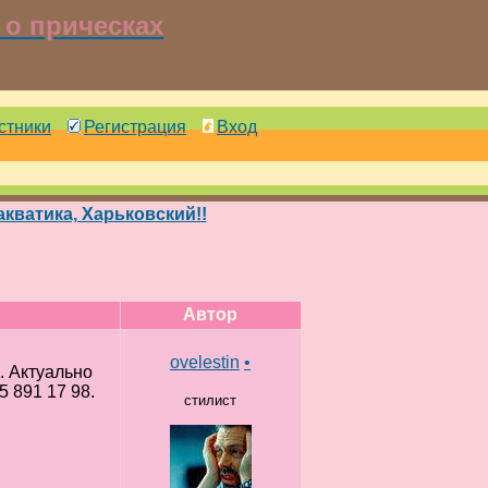
о прическах
стники
Регистрация
Вход
кватика, Харьковский!!
Автор
ovelestin
•
. Актуально
5 891 17 98.
стилист