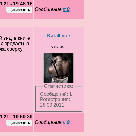
1.21 - 19:48:16
Сообщение
#
8
Витаllina
•
й вид. в книге
х продает). а
стилист
ока сверху
Статистика:
Сообщений: 1
Регистрация:
26.09.2011
1.21 - 19:59:39
Сообщение
#
9