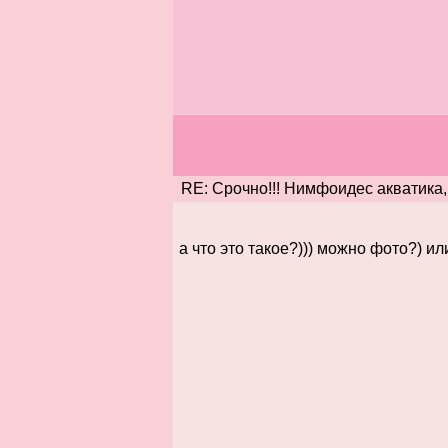
RE: Срочно!!! Нимфоидес акватика,
а что это такое?))) можно фото?) и