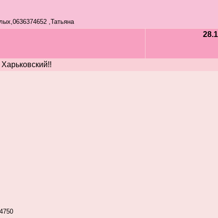
слых,0636374652 ,Татьяна
28.1
 Харьковский!!
4750