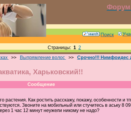
Форум 
Уча
Поиск
Страницы:
1
2
сках
>>
Выпрямление волос
>>
Срочно!!! Нимфоидес а
кватика, Харьковский!!
Сообщение
го растения. Как ростить расскажу, покажу, особенности и тп
тствуются. Звоните на мобильный или стучитесь в аську 8 09
ерез 1 час 12 минут неужели никому не надо?