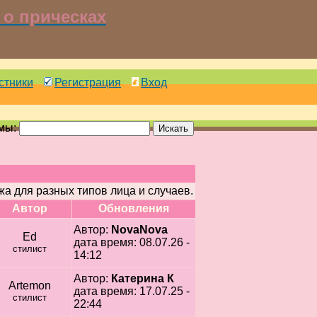
о прическах
стники
Регистрация
Вход
емы:
а для разных типов лица и случаев.
Автор
Обновления
Автор:
NovaNova
Ed
дата время: 08.07.26 -
стилист
14:12
Автор:
Катерина К
Artemon
дата время: 17.07.25 -
стилист
22:44