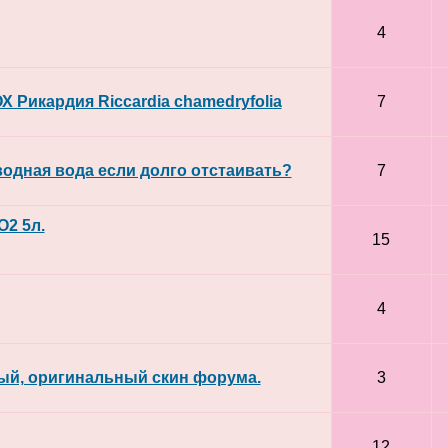
4
ОХ Рикардия Riccardia chamedryfolia
7
одная вода если долго отстаивать?
7
O2 5л.
15
4
й, оригинальный скин форума.
3
12