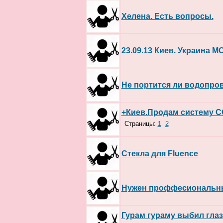
Хелена. Есть вопросы.
23.09.13 Киев. Украина М
Не портится ли водопров
+Киев.Продам систему C
Страницы:
1
2
Стекла для Fluence
Нужен проффесиональны
Гурам гураму выбил глаз