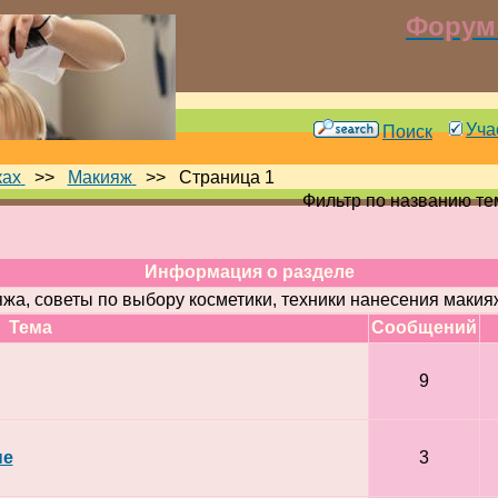
Форум 
Уча
Поиск
ках
>>
Макияж
>>
Страница 1
Фильтр по названию т
Информация о разделе
а, советы по выбору косметики, техники нанесения макияж
Тема
Cообщений
9
пе
3