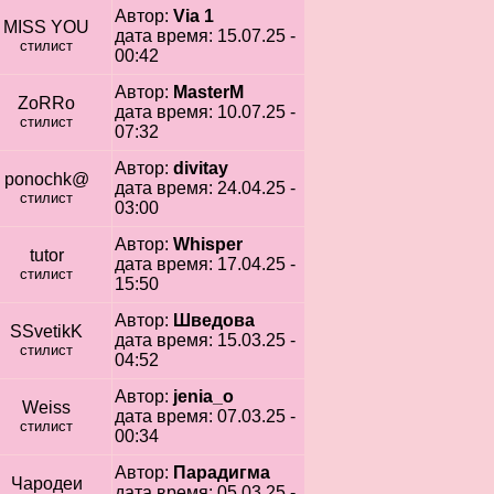
Автор:
Via 1
MISS YOU
дата время: 15.07.25 -
стилист
00:42
Автор:
MasterM
ZoRRo
дата время: 10.07.25 -
стилист
07:32
Автор:
divitay
ponochk@
дата время: 24.04.25 -
стилист
03:00
Автор:
Whisper
tutor
дата время: 17.04.25 -
стилист
15:50
Автор:
Шведова
SSvetikK
дата время: 15.03.25 -
стилист
04:52
Автор:
jenia_o
Weiss
дата время: 07.03.25 -
стилист
00:34
Автор:
Парадигма
Чародеи
дата время: 05.03.25 -