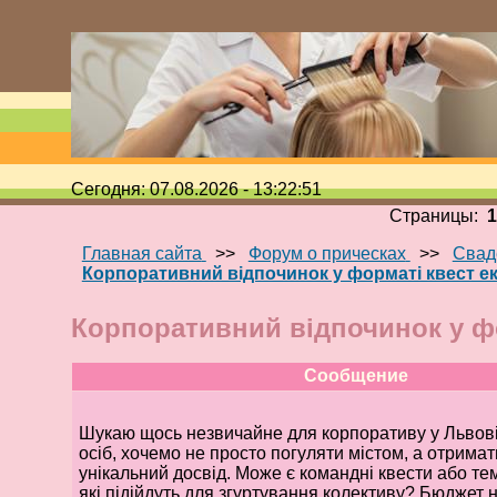
Сегодня: 07.08.2026 - 13:22:51
Страницы:
Главная сайта
>>
Форум о прическах
>>
Свад
Корпоративний відпочинок у форматі квест ек
Корпоративний відпочинок у фо
Сообщение
Шукаю щось незвичайне для корпоративу у Львові.
осіб, хочемо не просто погуляти містом, а отримат
унікальний досвід. Може є командні квести або тем
які підійдуть для згуртування колективу? Бюджет