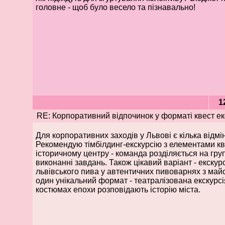
головне - щоб було весело та пізнавально!
1
RE: Корпоративний відпочинок у форматі квест екс
Для корпоративних заходів у Львові є кілька відмі
Рекомендую тімбілдинг-екскурсію з елементами кв
історичному центру - команда розділяється на груп
виконанні завдань. Також цікавий варіант - екскурс
львівського пива у автентичних пивоварнях з май
один унікальний формат - театралізована екскурсія
костюмах епохи розповідають історію міста.