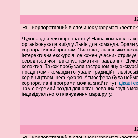
1
RE: Корпоративний відпочинок у форматі квест екс
Чудова ідея для корпоративу! Наша компанія так
організовувала виїзд у Львів для команди. Брали у
корпоративній програмі 'Таємниці львівських цехів'
інтерактивна екскурсія, де кожен учасник отримує
середньовіччя і виконує тематичні завдання. Дуже
колектив! Також пробували гастрономічну екскурс
поєдинком - команди готували традиційні львівські
керівництвом шеф-кухаря. Атмосфера була неймов
корпоративні програми можна знайти тут:
цікаві е
Там є окремий розділ для організованих груп з мо
індивідуального планування маршруту.
1
RE: Корпоративний відпочинок у форматі квест екс