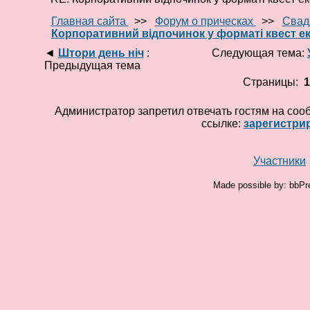
Главная сайта
>>
Форум о прическах
>>
Свад
Корпоративний відпочинок у форматі квест ек
◄
Штори день ніч
:
Следующая тема:
Предыдущая тема
Страницы:
Администратор запретил отвечать гостям на соо
ссылке:
зарегистри
Участники
Made possible by: bbPr