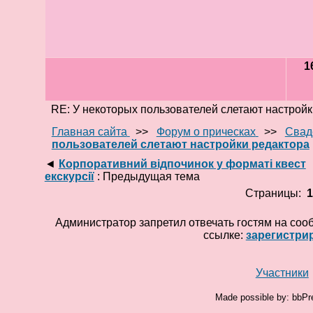
1
RE: У некоторых пользователей слетают настройк
Главная сайта
>>
Форум о прическах
>>
Свад
пользователей слетают настройки редактора
◄
Корпоративний відпочинок у форматі квест
екскурсії
: Предыдущая тема
Страницы:
Администратор запретил отвечать гостям на соо
ссылке:
зарегистри
Участники
Made possible by: bbPr