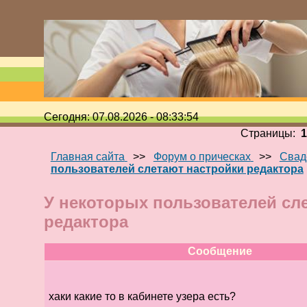
Сегодня: 07.08.2026 - 08:33:54
Страницы:
Главная сайта
>>
Форум о прическах
>>
Свад
пользователей слетают настройки редактора
У некоторых пользователей сл
редактора
Сообщение
хаки какие то в кабинете узера есть?