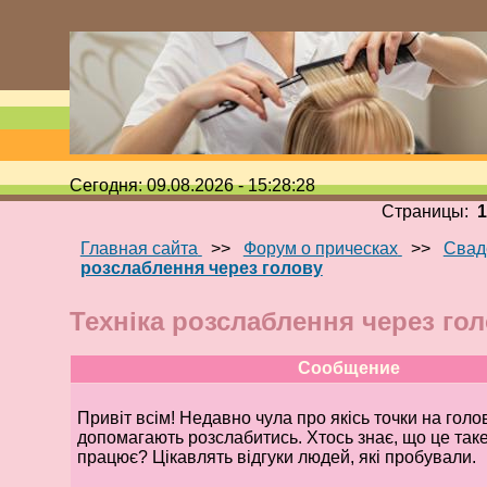
Сегодня: 09.08.2026 - 15:28:28
Страницы:
Главная сайта
>>
Форум о прическах
>>
Свад
розслаблення через голову
Техніка розслаблення через го
Сообщение
Привіт всім! Недавно чула про якісь точки на голові
допомагають розслабитись. Хтось знає, що це таке 
працює? Цікавлять відгуки людей, які пробували.