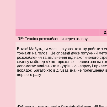
2
RE: Техніка розслаблення через голову
Вітаю! Мабуть, ти маєш на увазі техніку роботи з 
точками на голові. Це справді дуже потужний мето
розслаблення та звільнення від накопиченого стре
сеансу майстер м'яко торкається певних зон на го
допомагає вивільнити внутрішню напругу і привес
порядок. Багато хто відчуває значне полегшення 
першого разу.
---------------------
гГ))Запомните мну маладой и КрасиффоЙ))Навеки ваШ Вадал