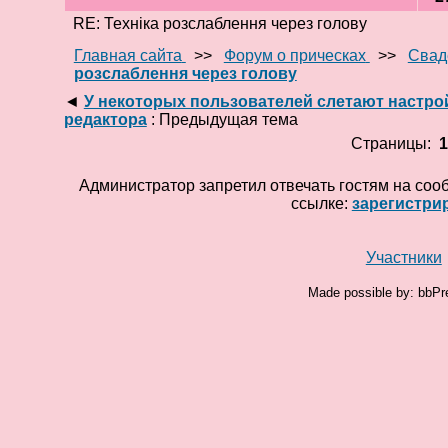
RE: Техніка розслаблення через голову
Главная сайта
>>
Форум о прическах
>>
Свад
розслаблення через голову
◄
У некоторых пользователей слетают настро
редактора
: Предыдущая тема
Страницы:
Администратор запретил отвечать гостям на соо
ссылке:
зарегистри
Участники
Made possible by: bbPr