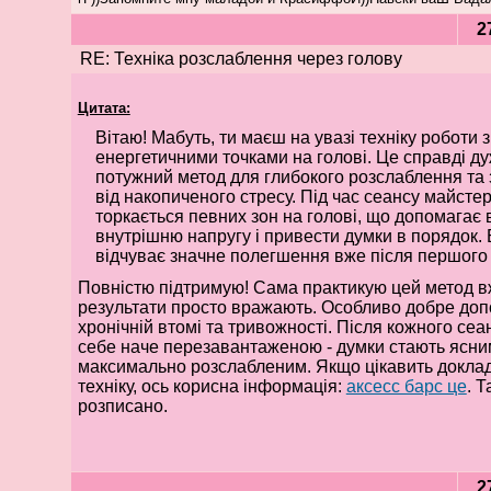
2
RE: Техніка розслаблення через голову
Цитата:
Вітаю! Мабуть, ти маєш на увазі техніку роботи з
енергетичними точками на голові. Це справді д
потужний метод для глибокого розслаблення та 
від накопиченого стресу. Під час сеансу майстер
торкається певних зон на голові, що допомагає 
внутрішню напругу і привести думки в порядок. 
відчуває значне полегшення вже після першого 
Повністю підтримую! Сама практикую цей метод вж
результати просто вражають. Особливо добре доп
хронічній втомі та тривожності. Після кожного сеа
себе наче перезавантаженою - думки стають ясним
максимально розслабленим. Якщо цікавить докла
техніку, ось корисна інформація:
аксесс барс це
. 
розписано.
2