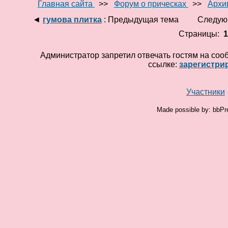
Главная сайта
>>
Форум о прическах
>>
Архи
◄
гумова плитка
: Предыдущая тема
Следую
Страницы:
Администратор запретил отвечать гостям на соо
ссылке:
зарегистри
Участники
Made possible by: bbPr