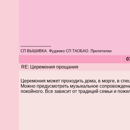
---------------------
СП ВЫШИВКА. Фуджико СП ТАОБАО. Пролетелки
0
RE: Церемония прощания
Церемония может проходить дома, в морге, в спе
Можно предусмотреть музыкальное сопровождени
покойного. Все зависит от традиций семьи и поже