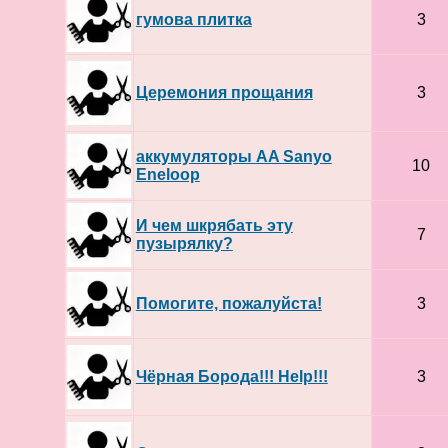
гумова плитка
3
Церемония прощания
3
аккумуляторы AA Sanyo
10
Eneloop
И чем шкрябать эту
7
пузырялку?
Помогите, пожалуйста!
3
Чёрная Борода!!! Help!!!
3