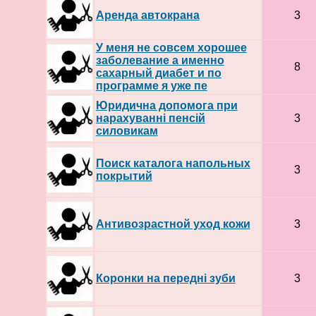
Аренда автокрана
3
У меня не совсем хорошее
заболевание а именно
8
сахарный диабет и по
программе я уже пе
Юридична допомога при
нарахуванні пенсій
3
силовикам
Поиск каталога напольных
3
покрытий
Антивозрастной уход кожи
3
Коронки на передні зуби
3