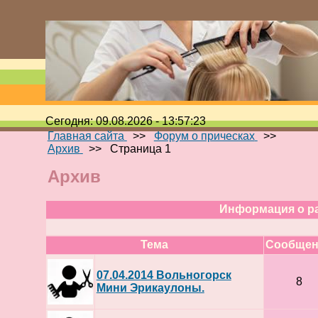
Сегодня: 09.08.2026 - 13:57:23
Главная сайта
>>
Форум о прическах
>>
Архив
>>
Страница 1
Архив
Информация о р
Тема
Cообщен
07.04.2014 Вольногорск
8
Мини Эрикаулоны.