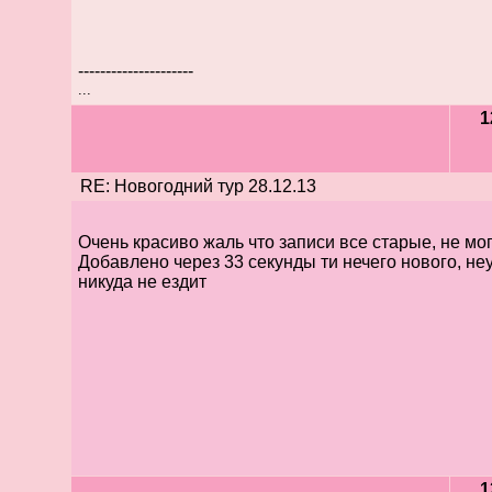
---------------------
...
1
RE: Новогодний тур 28.12.13
Очень красиво жаль что записи все старые, не мо
Добавлено через 33 секунды ти нечего нового, не
никуда не ездит
1