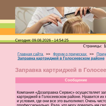
Сегодня: 09.08.2026 - 14:54:25
Страницы:
Главная сайта
>>
Форум о прическах
>>
Прич
Заправка картриджей в Голосеевском районе
Заправка картриджей в Голосе
Сообщение
Компания «Дозаправка Сервис» осуществляет за
картриджей в Голосеевском районе. Нравится их 
и условия, где они все это выполняют. Очень чисто
профессионально. Рада, что могу доверить им сво