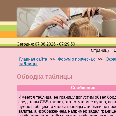
Сегодня: 07.08.2026 - 07:29:50
Страницы:
Главная сайта
>>
Форум о прическах
>>
Окра
таблицы
Обводка таблицы
Сообщение
Имеется таблица, ее границу допустим обвел бор
средствам CSS так вот, это то, что мне нужно, но 
нужно в общем то чтобы границы эти были не пр
залиты, а изображением, например задал границ
изображение, и чтобы она это изображение испол