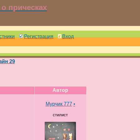
о прическах
стники
Регистрация
Вход
айн 29
Автор
Мурчик 777
•
стилист