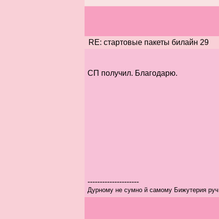
RE: стартовые пакеты билайн 29
СП получил. Благодарю.
---------------------
Дурному не сумно й самому Бижутерия ру