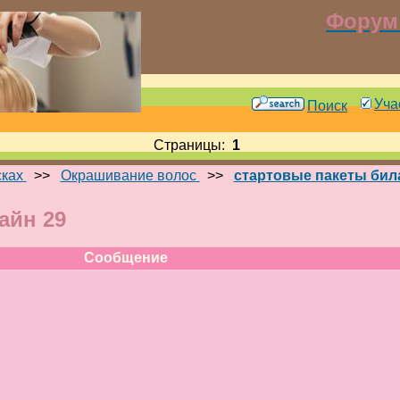
Форум 
Уча
Поиск
Страницы:
1
сках
>>
Окрашивание волос
>>
стартовые пакеты бил
айн 29
Сообщение